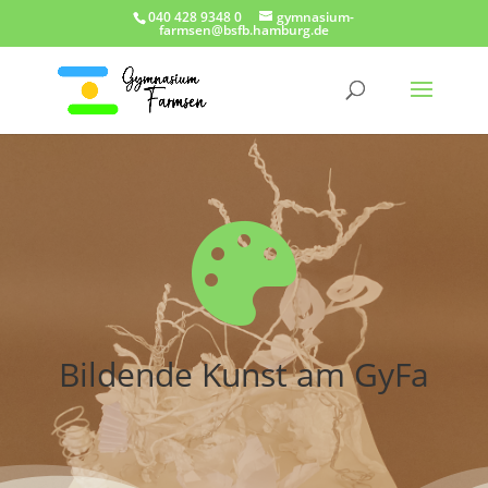
040 428 9348 0
gymnasium-
farmsen@bsfb.hamburg.de

Bildende Kunst am GyFa