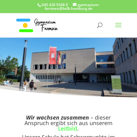
040 428 9348 0
gymnasium-
farmsen@bsfb.hamburg.de
Wir wachsen zusammen
– dieser
Anspruch ergibt sich aus unserem
Leitbild
.