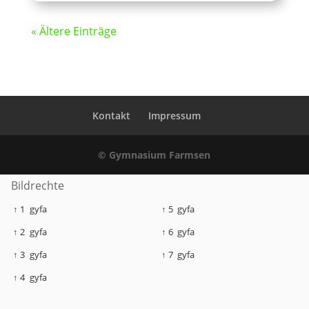
« Ältere Einträge
Kontakt
Impressum
© Gymnasium Farmsen
Bildrechte
↑ 1
gyfa
↑ 5
gyfa
↑ 2
gyfa
↑ 6
gyfa
↑ 3
gyfa
↑ 7
gyfa
↑ 4
gyfa