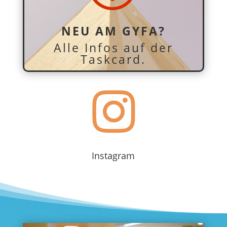
NEU AM GYFA?
Alle Infos auf der
Taskcard.

Instagram