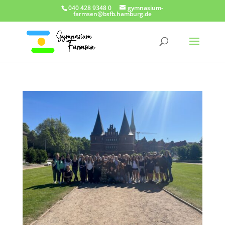
040 428 9348 0
gymnasium-
farmsen@bsfb.hamburg.de