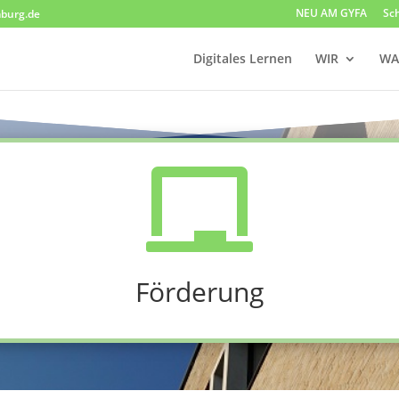
NEU AM GYFA
Sc
burg.de
Digitales Lernen
WIR
WA

Förderung