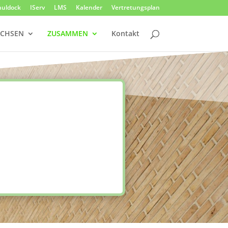
huldock
IServ
LMS
Kalender
Vertretungsplan
CHSEN
ZUSAMMEN
Kontakt