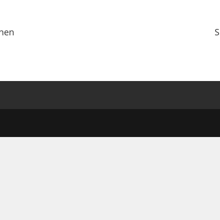
nnen
S