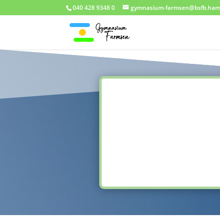
040 428 9348 0
gymnasium-farmsen@bsfb.ham