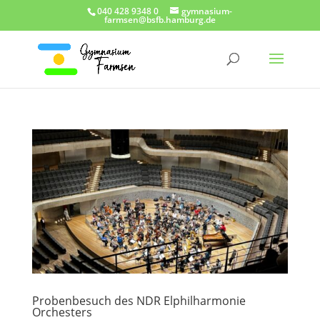
040 428 9348 0
gymnasium-
farmsen@bsfb.hamburg.de
Probenbesuch des NDR Elphilharmonie
Orchesters