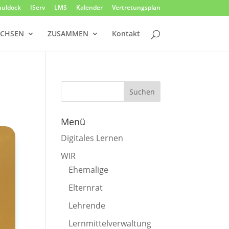
huldock
IServ
LMS
Kalender
Vertretungsplan
CHSEN
ZUSAMMEN
Kontakt
Menü
Digitales Lernen
WIR
Ehemalige
Elternrat
Lehrende
Lernmittelverwaltung