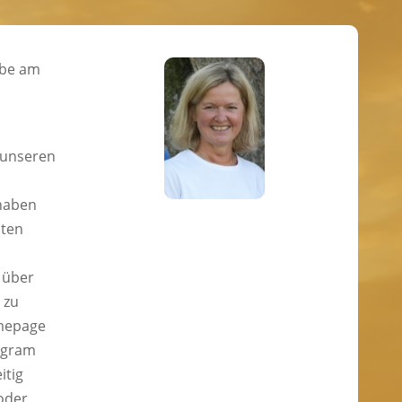
ebe am
 unseren
 haben
aten
n
 über
 zu
mepage
tagram
itig
oder