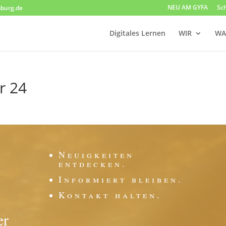
NEU AM GYFA
Sc
burg.de
Digitales Lernen
WIR
WA
r 24
Neuigkeiten
entdecken.
Informiert bleiben.
Kontakt halten.
er