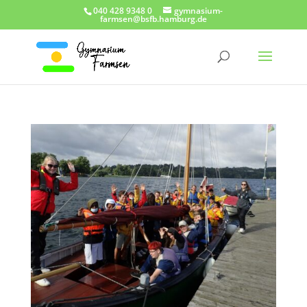
040 428 9348 0
gymnasium-
farmsen@bsfb.hamburg.de