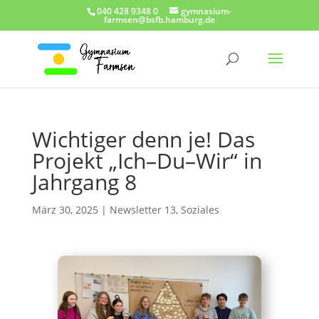
040 428 9348 0
gymnasium-
farmsen@bsfb.hamburg.de
Wichtiger denn je! Das
Projekt „Ich–Du–Wir“ in
Jahrgang 8
März 30, 2025
|
Newsletter 13
,
Soziales