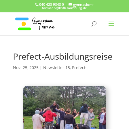
040 428 9348 0
gymnasium-
farmsen@bsfb.hamburg.de
Prefect-Ausbildungsreise
Nov. 25, 2025
|
Newsletter 15
,
Prefects