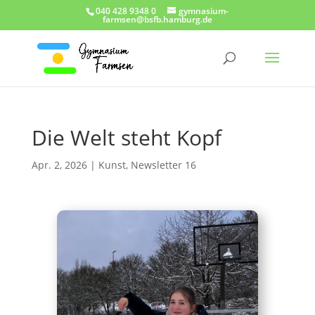
040 428 9348 0
gymnasium-
farmsen@bsfb.hamburg.de
Die Welt steht Kopf
Apr. 2, 2026
|
Kunst
,
Newsletter 16