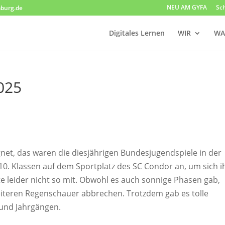
NEU AM GYFA
Sc
burg.de
Digitales Lernen
WIR
WA
025
gnet, das waren die diesjährigen Bundesjugendspiele in der
bis 10. Klassen auf dem Sportplatz des SC Condor an, um sich i
e leider nicht so mit. Obwohl es auch sonnige Phasen gab,
iteren Regenschauer abbrechen. Trotzdem gab es tolle
n und Jahrgängen.