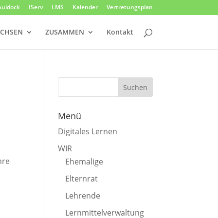
huldock
IServ
LMS
Kalender
Vertretungsplan
CHSEN
ZUSAMMEN
Kontakt
Menü
Digitales Lernen
WIR
hre
Ehemalige
Elternrat
Lehrende
Lernmittelverwaltung